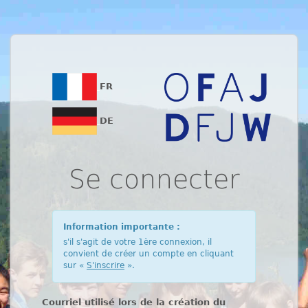
FR
DE
Se connecter
Information importante :
s'il s'agit de votre 1ère connexion, il
convient de créer un compte en cliquant
sur «
S'inscrire
».
Courriel utilisé lors de la création du