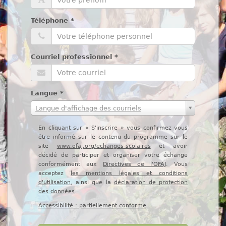
Téléphone
*
Courriel professionnel
*
Langue
*
Langue d'affichage des courriels
En cliquant sur « S'inscrire » vous confirmez vous
être informé sur le contenu du programme sur le
site
www.ofaj.org/echanges-scolaires
et avoir
décidé de participer et organiser votre échange
conformément aux
Directives de l'OFAJ
. Vous
acceptez
les mentions légales et conditions
d'utilisation
, ainsi que la
déclaration de protection
des données
.
Accessibilité : partiellement conforme